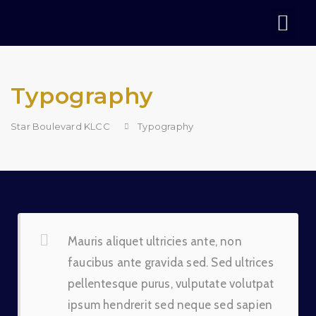
Typography
Star Boulevard KLCC
Typography
Mauris aliquet ultricies ante, non
faucibus ante gravida sed. Sed ultrices
pellentesque purus, vulputate volutpat
ipsum hendrerit sed neque sed sapien